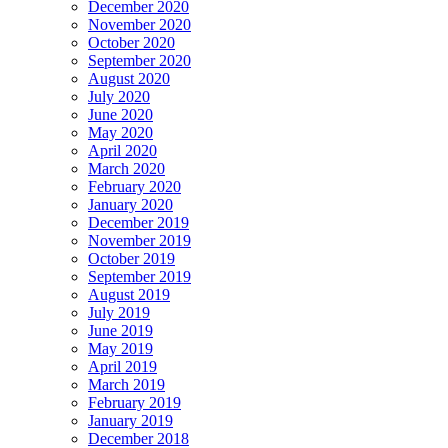
December 2020
November 2020
October 2020
September 2020
August 2020
July 2020
June 2020
May 2020
April 2020
March 2020
February 2020
January 2020
December 2019
November 2019
October 2019
September 2019
August 2019
July 2019
June 2019
May 2019
April 2019
March 2019
February 2019
January 2019
December 2018