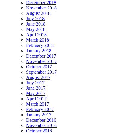
December 2018
November 2018
August 2018
July 2018
June 2018
May 2018
April 2018
March 2018
February 2018
January 2018
December 2017
November 2017
October 2017
September 2017
August 2017
July 2017
June 2017
May 2017
April 2017
March 2017
February 2017
January 2017
December 2016
November 2016
October 2016