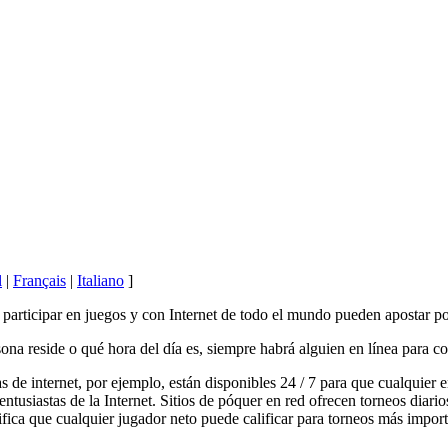
l
|
Français
|
Italiano
]
 participar en juegos y con Internet de todo el mundo pueden apostar 
ona reside o qué hora del día es, siempre habrá alguien en línea para co
 de internet, por ejemplo, están disponibles 24 / 7 para que cualquier e
entusiastas de la Internet. Sitios de póquer en red ofrecen torneos diar
ifica que cualquier jugador neto puede calificar para torneos más impor